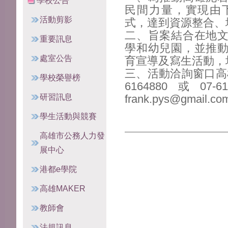
學校公告
民間力量，實現由
活動剪影
式，達到資源整合、
二、旨案結合在地
重要訊息
學和幼兒園，並推
處室公告
育宣導及寫生活動，
三、活動洽詢窗口高
學校榮譽榜
6164880或0
研習訊息
frank.pys@gmail.
學生活動與競賽
高雄市公務人力發
展中心
港都e學院
高雄MAKER
教師會
法規訊息