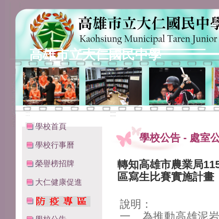
高雄市立大仁國民中學
:::
:::
學校首頁
學校公告
-
處室
學校行事曆
轉知高雄市農業局11
榮譽榜招牌
區寫生比賽實施計畫
大仁健康促進
說明：
一、為推動高雄泥