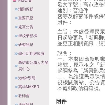
學校公告
發文字號：高市政秘字第
活動剪影
速別：普通件
密等及解密條件或保
重要訊息
附件：
處室公告
主旨：本處受理民
學校榮譽榜
日起變更為「新興郵
並更正相關資訊，請
研習訊息
說明：
學生活動與競賽
一、本處因應新興
高雄市公務人力發
箱號，原承租之「新
展中心
起調整為「新興郵局
二、為維護民眾陳
港都e學院
視機關網站、公告
高雄MAKER
本處郵政信箱箱號。
教師會
附件
法規訊息