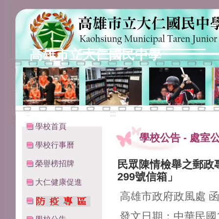
高雄市立大仁國民中學
:::
:::
學校首頁
學校公告
-
處室
學校行事曆
民眾陳情檢舉之郵政
榮譽榜招牌
299號信箱」
大仁健康促進
高雄市政府政風處 
發文日期：中華民國1