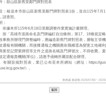
件：鼓山區新舊里鄰門牌對照表
旨：檢送本市鼓山區新舊里鄰門牌對照表1份，並自115年7月
，請查照。
明：
、依據本所115年6月18日里鄰調整作業實施計畫辦理。
、按「高雄市道路命名及門牌編釘自治條例」第17、18條規定
政事務所辦理門牌整編時，應編造新舊門牌對照表，層報主管機
並通報有關機關，而接獲通報之機關應依職權逕為變更土地權利
商業登記營業牌照等文件之道路名稱及門牌號次，不得收費。爰
規定通報貴機關(單位)，請惠予函轉所屬並配合辦理。
、有關旨揭對照表，業已公布至本所網站（網址：https://gush
use.kcg.gov.tw/）。
教務處 賴姿勳 2026/07/06 ~ 2026/
返回