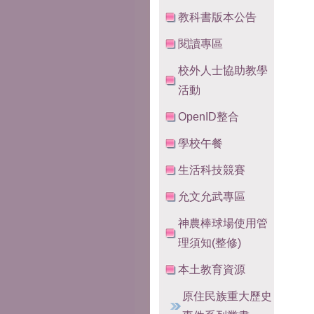
教科書版本公告
閱讀專區
校外人士協助教學
活動
OpenID整合
學校午餐
生活科技競賽
允文允武專區
神農棒球場使用管
理須知(整修)
本土教育資源
原住民族重大歷史