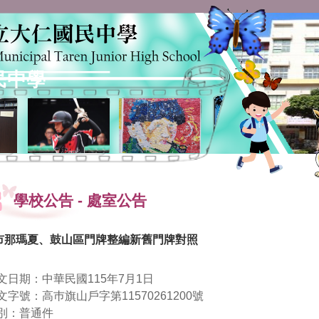
民中學
學校公告
-
處室公告
市那瑪夏、鼓山區門牌整編新舊門牌對照
文日期：中華民國115年7月1日
文字號：高巿旗山戶字第11570261200號
別：普通件