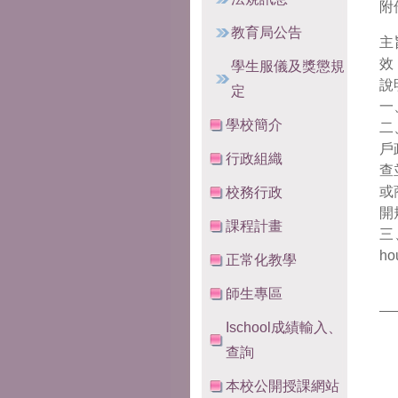
附
教育局公告
主
效
學生服儀及獎懲規
說
定
一
學校簡介
二
戶
行政組織
查
或
校務行政
開
課程計畫
三
ho
正常化教學
師生專區
Ischool成績輸入、
查詢
本校公開授課網站