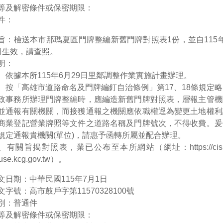
等及解密條件或保密期限：
件：
旨：檢送本市那瑪夏區門牌整編新舊門牌對照表1份，並自115
日生效，請查照。
明：
、依據本所115年6月29日里鄰調整作業實施計畫辦理。
、按「高雄市道路命名及門牌編釘自治條例」第17、18條規定
政事務所辦理門牌整編時，應編造新舊門牌對照表，層報主管機
並通報有關機關，而接獲通報之機關應依職權逕為變更土地權利
商業登記營業牌照等文件之道路名稱及門牌號次，不得收費。爰
規定通報貴機關(單位)，請惠予函轉所屬並配合辦理。
、有關旨揭對照表，業已公布至本所網站（網址：https://cish
use.kcg.gov.tw）。
文日期：中華民國115年7月1日
文字號：高市鼓戶字第11570328100號
別：普通件
等及解密條件或保密期限：