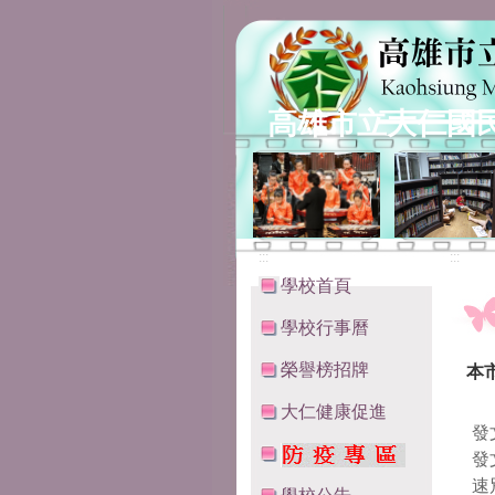
高雄市立大仁國
:::
:::
學校首頁
學校行事曆
榮譽榜招牌
本
大仁健康促進
發
發
速