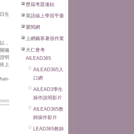
歷屆考題連結
1日生
英語線上學習平臺
愛閱網
上網飆寒暑假作業
略以，
大仁會考
關備
證明
AILEAD365
依上
AILEAD365入
口網
an-
AILEAD3學生
操作說明影片
08/05
AILEAD365教
師操作影片
LEAD365教師