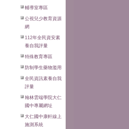
輔導室專區
公視兒少教育資源
網
112年全民資安素
養自我評量
特殊教育專區
防制學生藥物濫用
全民資訊素養自我
評量
翰林雲端學院大仁
國中專屬網址
大仁國中康軒線上
施測系統