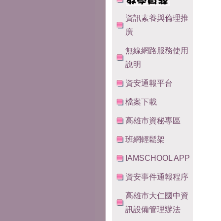
資訊素養與倫理推
廣
無線網路服務使用
說明
資安通報平台
檔案下載
高雄市資秘專區
班網輕鬆架
IAMSCHOOL APP
資安事件通報程序
高雄市大仁國中資
訊設備管理辦法