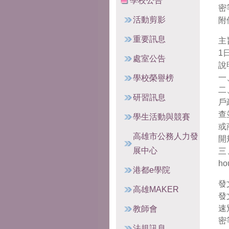
學校公告
密
活動剪影
附
重要訊息
主
1
處室公告
說
一
學校榮譽榜
二
研習訊息
戶
查
學生活動與競賽
或
高雄市公務人力發
開
展中心
三
ho
港都e學院
發
高雄MAKER
發
速
教師會
密
法規訊息