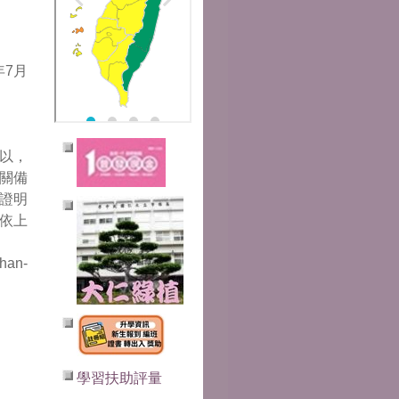
年7月
略以，
關備
證明
依上
an-
學習扶助評量