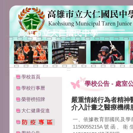
高雄市立大仁國民中學
:::
:::
學校首頁
學校公告
-
處室
學校行事曆
嚴重情緒行為者精神
榮譽榜招牌
介入計畫之醫療機構
大仁健康促進
一、依據教育部國民及學前
1150055215A號