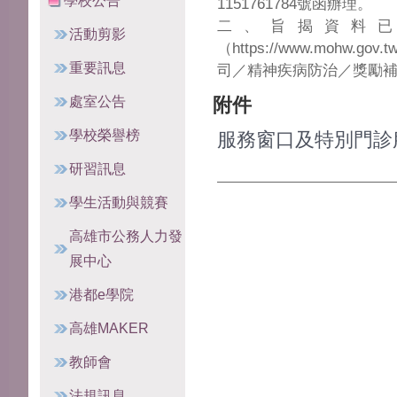
學校公告
1151761784號函辦理。
二、旨揭資料
活動剪影
（https://www.moh
重要訊息
司／精神疾病防治／獎勵
處室公告
附件
學校榮譽榜
服務窗口及特別門診服
研習訊息
學生活動與競賽
高雄市公務人力發
展中心
港都e學院
高雄MAKER
教師會
法規訊息