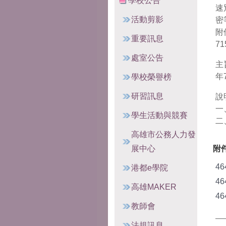
學校公告
速
活動剪影
密
附件
重要訊息
71
處室公告
主
年
學校榮譽榜
研習訊息
說
一
學生活動與競賽
二
高雄市公務人力發
展中心
附
46
港都e學院
46
高雄MAKER
46
教師會
法規訊息