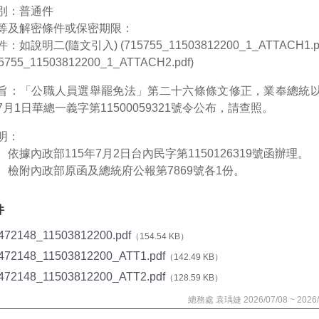
別：普通件
等及解密條件或保密期限：
：如說明二(隨文引入) (715755_11503812200_1_ATTACH1.p
5755_11503812200_1_ATTACH2.pdf)
旨：「公職人員選舉罷免法」第二十六條條文修正，業奉總統以1
7月1日華總一義字第11500059321號令公布，請查照。
明：
、依據內政部115年7月2日台內民字第1150126319號函辦理。
、檢附內政部原函及總統府公報第7869號各1份。
件
472148_11503812200.pdf
（154.54 KB）
472148_11503812200_ATT1.pdf
（142.49 KB）
472148_11503812200_ATT2.pdf
（128.59 KB）
總務處 袁瑀婕 2026/07/08 ~ 2026/