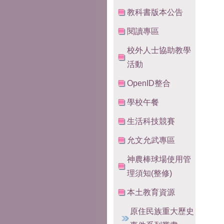
教科書版本公告
閱讀專區
校外人士協助教學
活動
OpenID整合
學校午餐
生活科技競賽
允文允武專區
神農棒球場使用管
理須知(整修)
本土教育資源
原住民族重大歷史