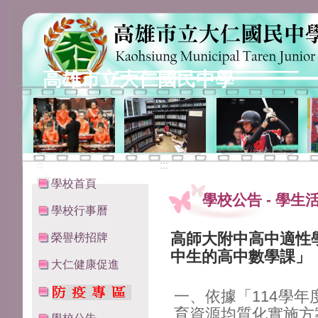
高雄市立大仁國民中學
:::
:::
學校首頁
學校公告
-
學生
學校行事曆
高師大附中高中適性
榮譽榜招牌
中生的高中數學課」
大仁健康促進
一、依據「114學
育資源均質化實施方