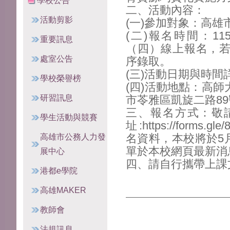
學校公告
二、活動內容：
活動剪影
(一)參加對象：高雄
(二)報名時間：11
重要訊息
（四）線上報名，
處室公告
序錄取。
(三)活動日期與時
學校榮譽榜
(四)活動地點：高師
研習訊息
市苓雅區凱旋二路89
三、報名方式：敬
學生活動與競賽
址:https://forms.
高雄市公務人力發
名資料，本校將於5月
單於本校網頁最新消
展中心
四、請自行攜帶上課
港都e學院
高雄MAKER
教師會
法規訊息