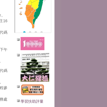
分。
16
代碼
至下午
。
代碼
。
程參
務處
學習扶助評量