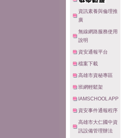
資訊素養與倫理推
廣
無線網路服務使用
說明
資安通報平台
檔案下載
高雄市資秘專區
班網輕鬆架
IAMSCHOOL APP
資安事件通報程序
高雄市大仁國中資
訊設備管理辦法