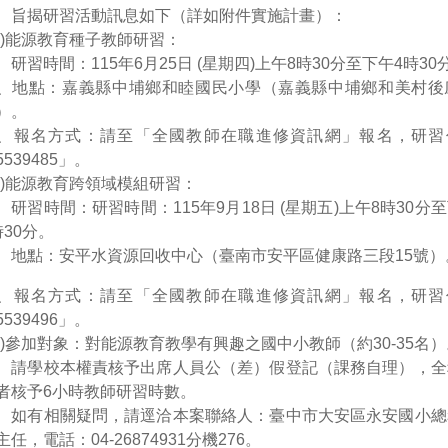
、旨揭研習活動訊息如下（詳如附件實施計畫）：
一)能源教育種子教師研習：
、研習時間：115年6月25日 (星期四)上午8時30分至下午4時30
、地點：嘉義縣中埔鄉和睦國民小學（嘉義縣中埔鄉和美村後庄
）。
、報名方式：請至「全國教師在職進修資訊網」報名，研習
5539485」。
二)能源教育跨領域模組研習：
、研習時間：研習時間：115年9月18日 (星期五)上午8時30分
時30分。
、地點：安平水資源回收中心（臺南市安平區健康路三段15號）
、報名方式：請至「全國教師在職進修資訊網」報名，研習
5539496」。
三)參加對象：對能源教育教學有興趣之國中小教師（約30-35名）
、請學校本權責核予出席人員公（差）假登記（課務自理），全
者核予6小時教師研習時數。
、如有相關疑問，請逕洽本案聯絡人：臺中市大安區永安國小總
主任，電話：04-26874931分機276。