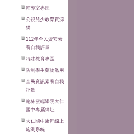
輔導室專區
公視兒少教育資源
網
112年全民資安素
養自我評量
特殊教育專區
防制學生藥物濫用
全民資訊素養自我
評量
翰林雲端學院大仁
國中專屬網址
大仁國中康軒線上
施測系統