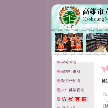
高雄市立大仁國
:::
:::
學校首頁
學校行事曆
榮譽榜招牌
轉
大仁健康促進
說
一
函