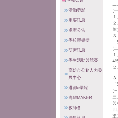
學校公告
二
活動剪影
(
１
重要訊息
２
號
處室公告
３
學校榮譽榜
「
(
研習訊息
１
學生活動與競賽
4
２
高雄市公務人力發
展中心
３
「
港都e學院
(
三
高雄MAKER
與
教師會
四
塗
法規訊息