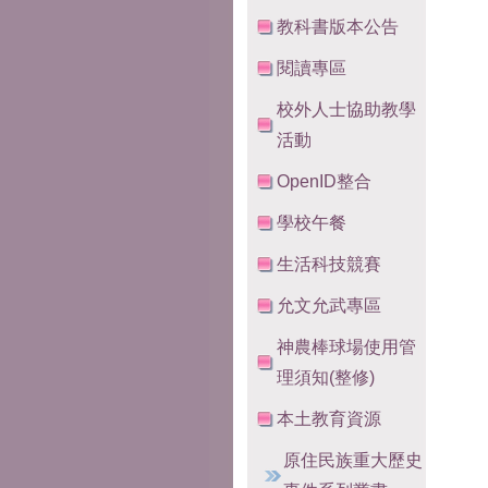
教科書版本公告
閱讀專區
校外人士協助教學
活動
OpenID整合
學校午餐
生活科技競賽
允文允武專區
神農棒球場使用管
理須知(整修)
本土教育資源
原住民族重大歷史