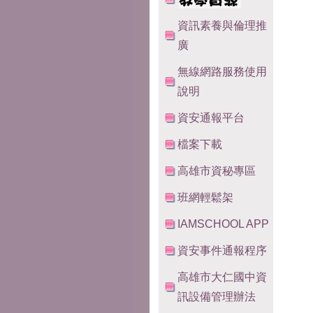
資訊素養與倫理推
廣
無線網路服務使用
說明
資安通報平台
檔案下載
高雄市資秘專區
班網輕鬆架
IAMSCHOOL APP
資安事件通報程序
高雄市大仁國中資
訊設備管理辦法