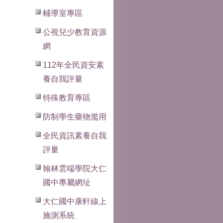
輔導室專區
公視兒少教育資源
網
112年全民資安素
養自我評量
特殊教育專區
防制學生藥物濫用
全民資訊素養自我
評量
翰林雲端學院大仁
國中專屬網址
大仁國中康軒線上
施測系統