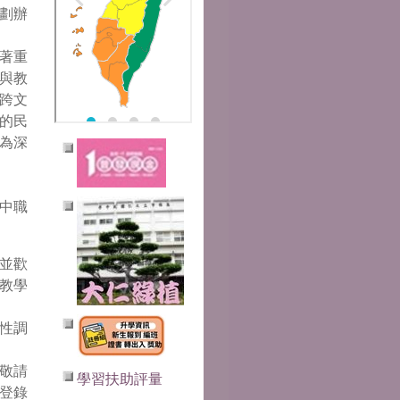
劃辦
著重
與教
跨文
的民
為深
中職
並歡
教學
性調
敬請
學習扶助評量
登錄