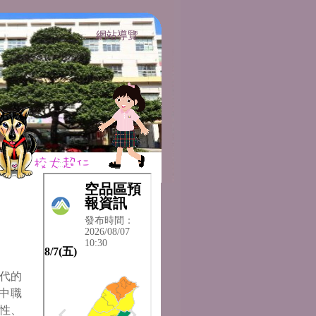
網站導覽
:::
:::
代的
中職
性、