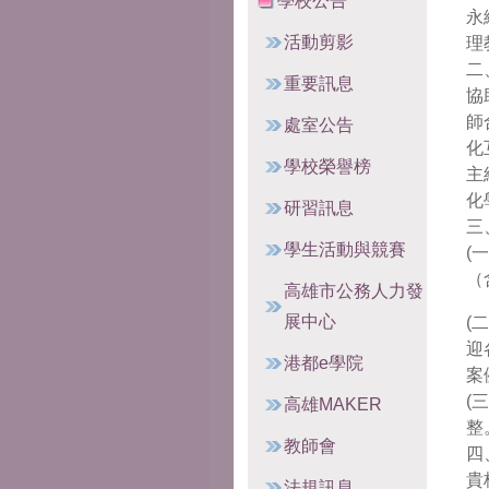
學校公告
永
活動剪影
理
二
重要訊息
協
師
處室公告
化
學校榮譽榜
主
化
研習訊息
三
學生活動與競賽
(
（
高雄市公務人力發
展中心
(
迎
港都e學院
案
(
高雄MAKER
整
教師會
四
貴
法規訊息