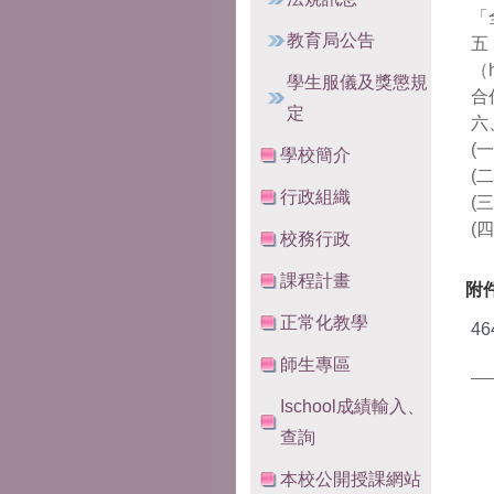
「
教育局公告
五
（h
學生服儀及獎懲規
合
定
六
(一
學校簡介
(
行政組織
(三
(四
校務行政
課程計畫
附
正常化教學
46
師生專區
Ischool成績輸入、
查詢
本校公開授課網站