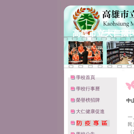
高雄市立大仁國
:::
:::
學校首頁
學校行事曆
榮譽榜招牌
中
大仁健康促進
一
民
（