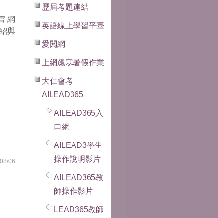
歷屆考題連結
官網
英語線上學習平臺
動介紹與
愛閱網
上網飆寒暑假作業
大仁會考
AILEAD365
AILEAD365入
口網
AILEAD3學生
操作說明影片
08/06
AILEAD365教
師操作影片
LEAD365教師