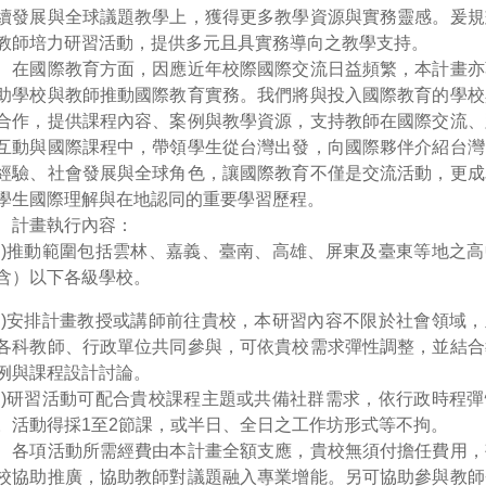
續發展與全球議題教學上，獲得更多教學資源與實務靈感。爰規
教師培力研習活動，提供多元且具實務導向之教學支持。
、在國際教育方面，因應近年校際國際交流日益頻繁，本計畫亦
助學校與教師推動國際教育實務。我們將與投入國際教育的學校
合作，提供課程內容、案例與教學資源，支持教師在國際交流、
互動與國際課程中，帶領學生從台灣出發，向國際夥伴介紹台灣
經驗、社會發展與全球角色，讓國際教育不僅是交流活動，更成
學生國際理解與在地認同的重要學習歷程。
、計畫執行內容：
一)推動範圍包括雲林、嘉義、臺南、高雄、屏東及臺東等地之高
含）以下各級學校。
二)安排計畫教授或講師前往貴校，本研習內容不限於社會領域，
各科教師、行政單位共同參與，可依貴校需求彈性調整，並結合
例與課程設計討論。
三)研習活動可配合貴校課程主題或共備社群需求，依行政時程彈
。活動得採1至2節課，或半日、全日之工作坊形式等不拘。
、各項活動所需經費由本計畫全額支應，貴校無須付擔任費用，
校協助推廣，協助教師對議題融入專業增能。另可協助參與教師