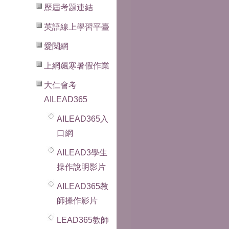
歷屆考題連結
英語線上學習平臺
愛閱網
上網飆寒暑假作業
大仁會考
AILEAD365
AILEAD365入
口網
AILEAD3學生
操作說明影片
AILEAD365教
師操作影片
LEAD365教師