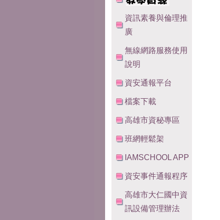
資訊素養與倫理推
廣
無線網路服務使用
說明
資安通報平台
檔案下載
高雄市資秘專區
班網輕鬆架
IAMSCHOOL APP
資安事件通報程序
高雄市大仁國中資
訊設備管理辦法