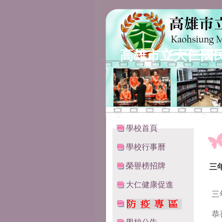
高雄市立大仁國
:::
:::
學校首頁
學校行事曆
榮譽榜招牌
三
大仁健康促進
三
恭