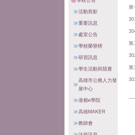
學校公告
第
活動剪影
3
重要訊息
3
處室公告
第
學校榮譽榜
3
研習訊息
第
學生活動與競賽
3
高雄市公務人力發
展中心
港都e學院
高雄MAKER
教師會
法規訊息