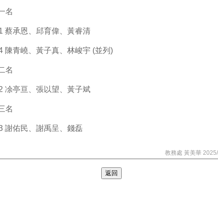
一名
01 蔡承恩、邱育偉、黃睿清
04 陳青嶢、黃子真、林峻宇 (並列)
二名
02 凃亭亘、張以望、黃子斌
三名
03 謝佑民、謝禹呈、錢磊
教務處 黃美華 2025/1
返回