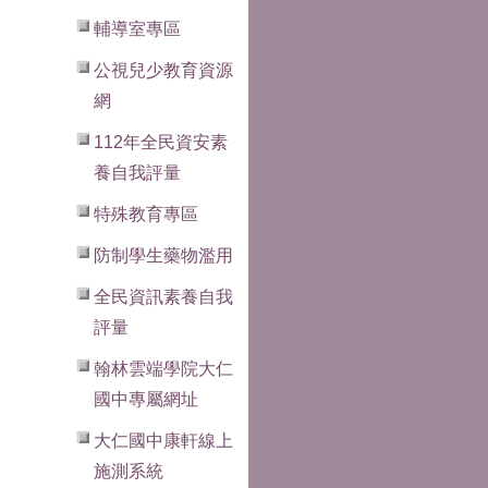
輔導室專區
公視兒少教育資源
網
112年全民資安素
養自我評量
特殊教育專區
防制學生藥物濫用
全民資訊素養自我
評量
翰林雲端學院大仁
國中專屬網址
大仁國中康軒線上
施測系統