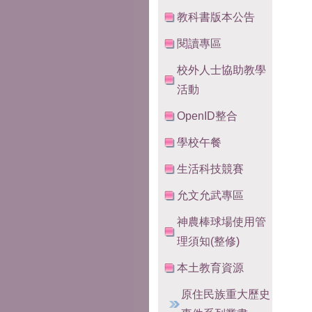
教科書版本公告
閱讀專區
校外人士協助教學
活動
OpenID整合
學校午餐
生活科技競賽
允文允武專區
神農棒球場使用管
理須知(整修)
本土教育資源
原住民族重大歷史