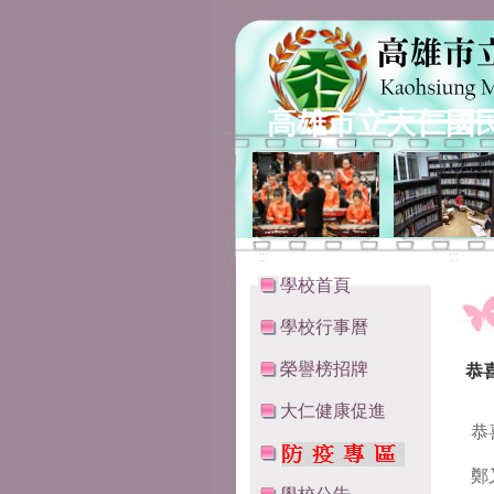
高雄市立大仁國
:::
:::
學校首頁
學校行事曆
榮譽榜招牌
恭
大仁健康促進
恭
鄭