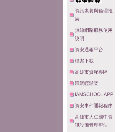
資訊素養與倫理推
廣
無線網路服務使用
說明
資安通報平台
檔案下載
高雄市資秘專區
班網輕鬆架
IAMSCHOOL APP
資安事件通報程序
高雄市大仁國中資
訊設備管理辦法