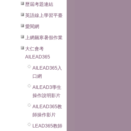
歷屆考題連結
英語線上學習平臺
愛閱網
上網飆寒暑假作業
大仁會考
AILEAD365
AILEAD365入
口網
AILEAD3學生
操作說明影片
AILEAD365教
師操作影片
LEAD365教師