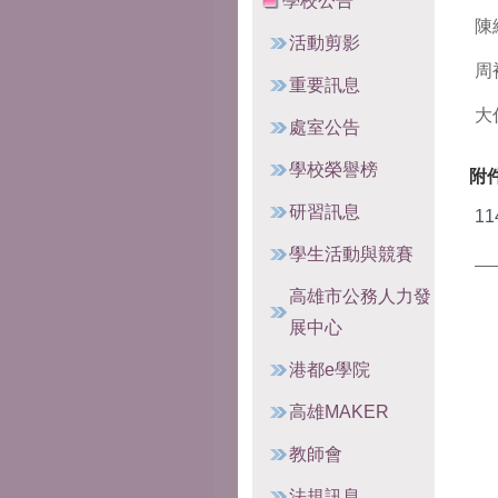
學校公告
陳
活動剪影
周
重要訊息
大
處室公告
學校榮譽榜
附
研習訊息
1
學生活動與競賽
高雄市公務人力發
展中心
港都e學院
高雄MAKER
教師會
法規訊息