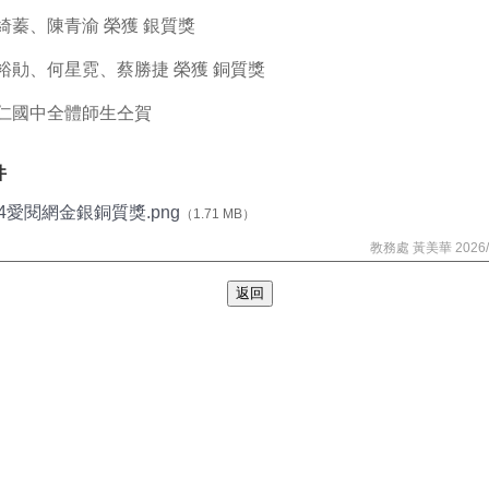
綺蓁、陳青渝 榮獲 銀質獎
裕勛、何星霓、蔡勝捷 榮獲 銅質獎
仁國中全體師生仝賀
件
14愛閱網金銀銅質獎.png
（1.71 MB）
教務處 黃美華 2026/0
返回