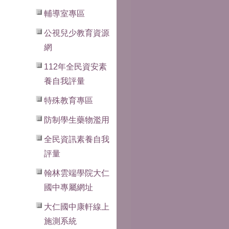
輔導室專區
公視兒少教育資源
網
112年全民資安素
養自我評量
特殊教育專區
防制學生藥物濫用
全民資訊素養自我
評量
翰林雲端學院大仁
國中專屬網址
大仁國中康軒線上
施測系統