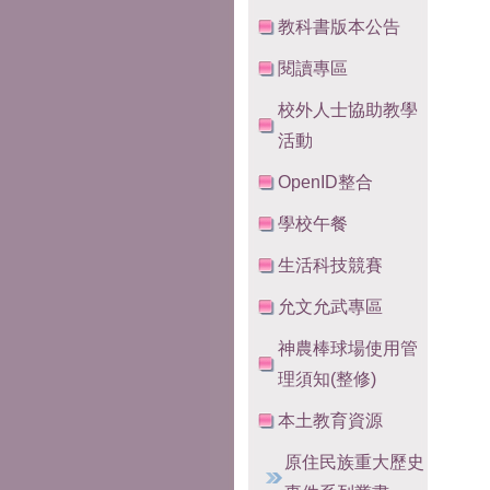
教科書版本公告
閱讀專區
校外人士協助教學
活動
OpenID整合
學校午餐
生活科技競賽
允文允武專區
神農棒球場使用管
理須知(整修)
本土教育資源
原住民族重大歷史