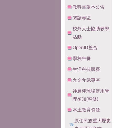
教科書版本公告
閱讀專區
校外人士協助教學
活動
OpenID整合
學校午餐
生活科技競賽
允文允武專區
神農棒球場使用管
理須知(整修)
本土教育資源
原住民族重大歷史