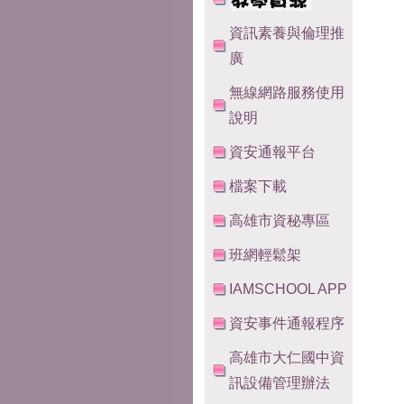
資訊素養與倫理推
廣
無線網路服務使用
說明
資安通報平台
檔案下載
高雄市資秘專區
班網輕鬆架
IAMSCHOOL APP
資安事件通報程序
高雄市大仁國中資
訊設備管理辦法