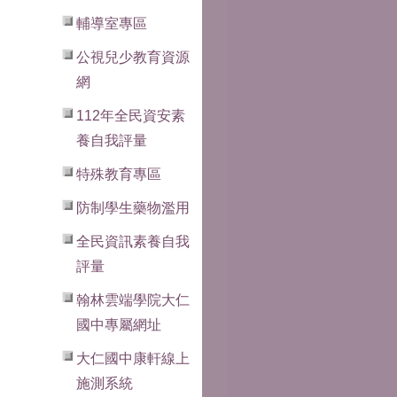
輔導室專區
公視兒少教育資源
網
112年全民資安素
養自我評量
特殊教育專區
防制學生藥物濫用
全民資訊素養自我
評量
翰林雲端學院大仁
國中專屬網址
大仁國中康軒線上
施測系統