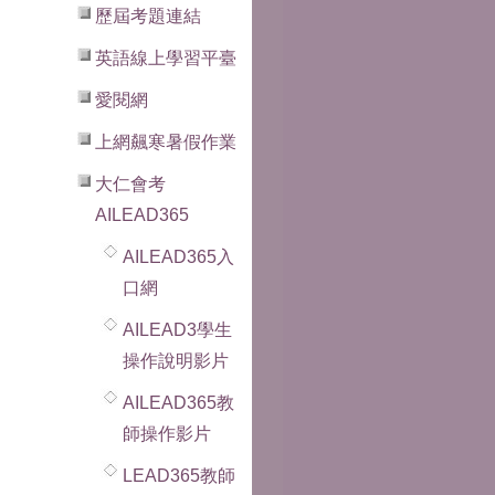
歷屆考題連結
英語線上學習平臺
愛閱網
上網飆寒暑假作業
大仁會考
AILEAD365
AILEAD365入
口網
AILEAD3學生
操作說明影片
AILEAD365教
師操作影片
LEAD365教師