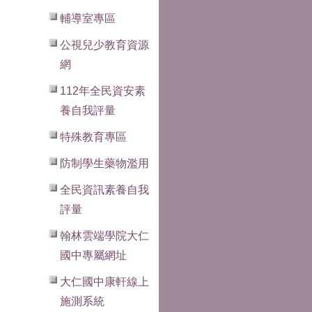
輔導室專區
公視兒少教育資源
網
112年全民資安素
養自我評量
特殊教育專區
防制學生藥物濫用
全民資訊素養自我
評量
翰林雲端學院大仁
國中專屬網址
大仁國中康軒線上
施測系統