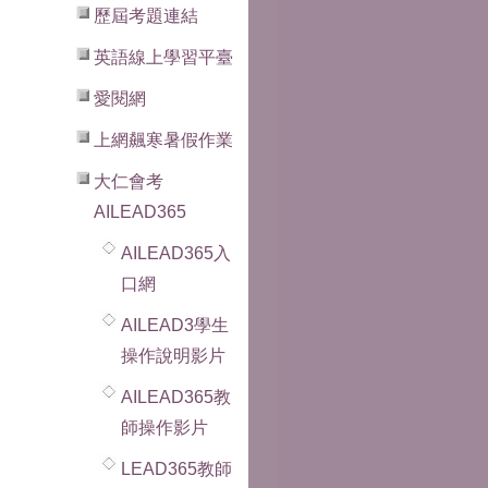
歷屆考題連結
英語線上學習平臺
愛閱網
上網飆寒暑假作業
大仁會考
AILEAD365
AILEAD365入
口網
AILEAD3學生
操作說明影片
AILEAD365教
師操作影片
LEAD365教師