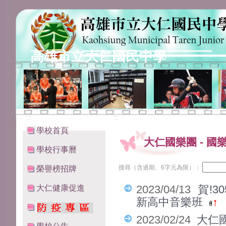
高雄市立大仁國民中學
:::
:::
學校首頁
大仁國樂團
-
國
學校行事曆
搜尋（含過期、6字元為限）：
榮譽榜招牌
大仁健康促進
2023/04/13
賀!3
新高中音樂班
↑
2023/02/24
大仁