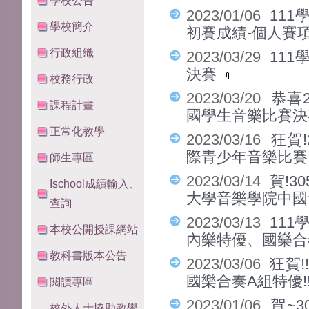
學校公告
2023/01/06
11
學校簡介
初賽成績-個人賽
行政組織
2023/03/29
11
決賽
校務行政
2023/03/20
恭喜
課程計畫
國學生音樂比賽決
正常化教學
2023/03/16
狂賀
際青少年音樂比賽
師生專區
2023/03/14
賀!
Ischool成績輸入、
大學音樂學院中
查詢
2023/03/13
11
本校公開授課網站
內樂特優、國樂
教科書版本公告
2023/03/06
狂賀!
國樂合奏A組特優!
閱讀專區
2023/01/06
賀~
校外人士協助教學