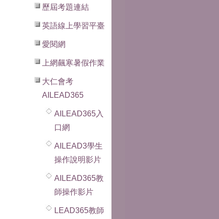
歷屆考題連結
英語線上學習平臺
愛閱網
上網飆寒暑假作業
大仁會考
AILEAD365
AILEAD365入
口網
AILEAD3學生
操作說明影片
AILEAD365教
師操作影片
LEAD365教師