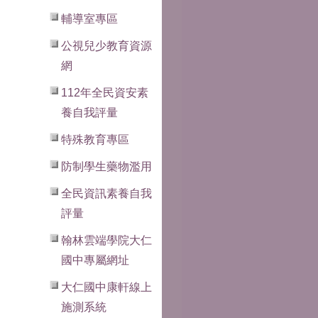
輔導室專區
公視兒少教育資源
網
112年全民資安素
養自我評量
特殊教育專區
防制學生藥物濫用
全民資訊素養自我
評量
翰林雲端學院大仁
國中專屬網址
大仁國中康軒線上
施測系統