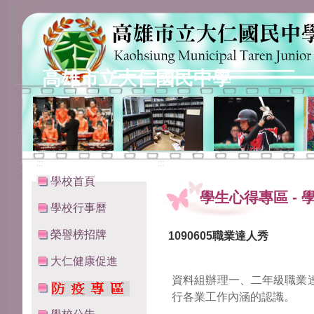
高雄市立大仁國民中學
:::
:::
學校首頁
學生心得專區
-
學校行事曆
榮譽榜招牌
1090605職業達人秀
大仁健康促進
資
料組辦理一、二年級職業
行各業工作內涵的認識。