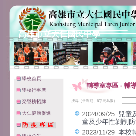
高雄市立大仁國民中學
:::
:::
學校首頁
輔導室專區
-
輔
學校行事曆
搜尋（含過期、6字元為限）：
榮譽榜招牌
大仁健康促進
2024/09/25
兒童
童及少年性剝削防
2023/11/29
本校