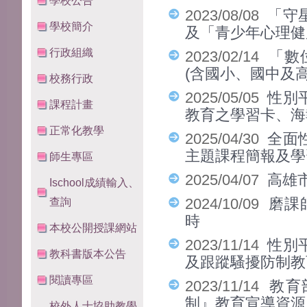
學校公告
2023/08/08
「守
學校簡介
及「青少年心理健康
行政組織
2023/02/14
「數
(含國小、國中及
校務行政
2025/05/05
性別
課程計畫
教育之學習卡、海
正常化教學
2025/04/30
全面
主題課程簡報及學
師生專區
2025/04/07
高雄
Ischool成績輸入、
查詢
2024/10/09
磨課
時
本校公開授課網站
2023/11/14
性別
教科書版本公告
及跟蹤騷擾防制教
閱讀專區
2023/11/14
教育
制』教育宣導資
校外人士協助教學