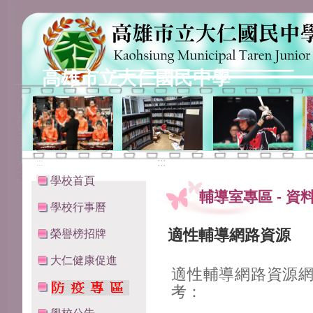
高雄市立大仁國民中學
:::
:::
學校首頁
輔導室專區
-
資
學校行事曆
適性輔導網路資源
榮譽榜招牌
大仁健康促進
適性輔導網路資源
考：