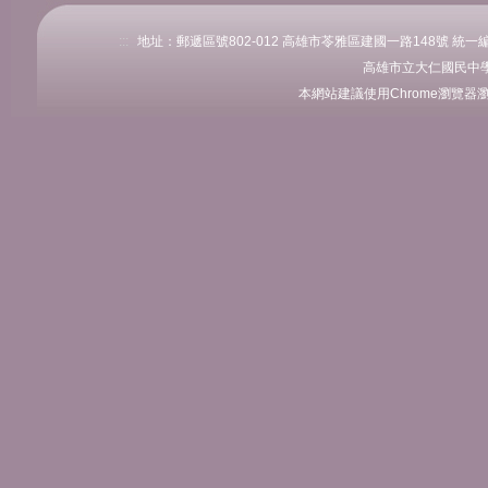
:::
地址：郵遞區號802-012 高雄市苓雅區建國一路148號 統一編號：76
高雄市立大仁國民中學
本網站建議使用Chrome瀏覽