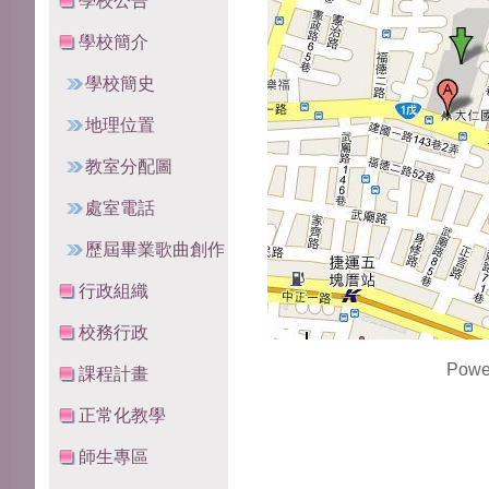
學校公告
學校簡介
學校簡史
地理位置
教室分配圖
處室電話
歷屆畢業歌曲創作
行政組織
校務行政
Powe
課程計畫
正常化教學
師生專區