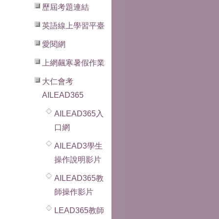
歷屆考題連結
英語線上學習平臺
愛閱網
上網飆寒暑假作業
大仁會考
AILEAD365
AILEAD365入
口網
AILEAD3學生
操作說明影片
AILEAD365教
師操作影片
LEAD365教師