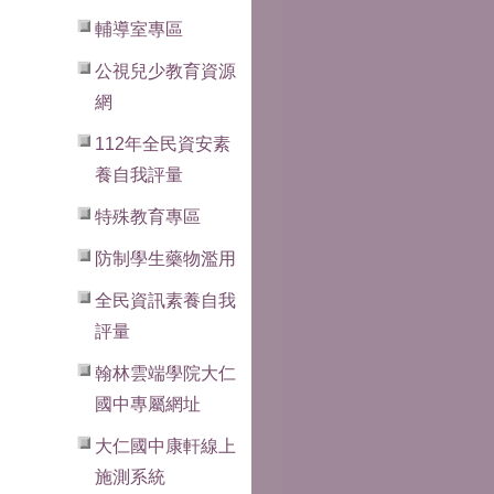
輔導室專區
公視兒少教育資源
網
112年全民資安素
養自我評量
特殊教育專區
防制學生藥物濫用
全民資訊素養自我
評量
翰林雲端學院大仁
國中專屬網址
大仁國中康軒線上
施測系統