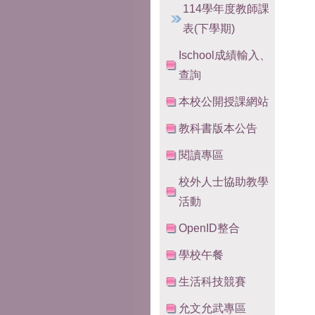
114學年度教師課
表(下學期)
Ischool成績輸入、
查詢
本校公開授課網站
教科書版本公告
閱讀專區
校外人士協助教學
活動
OpenID整合
學校午餐
生活科技競賽
允文允武專區