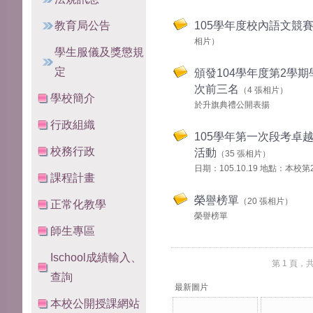
教育局公告
105學年度校內語文競
相片）
學生服儀及獎懲規
定
頒發104學年度第2學期
次前三名
（4 張相片）
學校簡介
於升旗典禮公開表揚
行政組織
105學年第一次段考卓
校務行政
活動
（35 張相片）
日期：105.10.19 地點：本校
課程計畫
榮譽榜單
（20 張相片）
正常化教學
榮譽榜單
師生專區
Ischool成績輸入、
第 1 頁，
查詢
最新圖片
本校公開授課網站