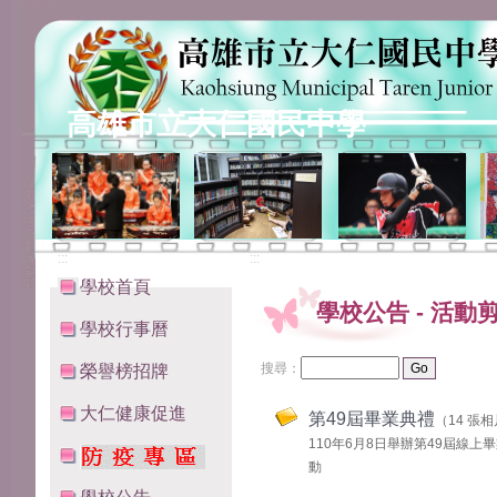
高雄市立大仁國民中學
:::
:::
學校首頁
學校公告
-
活動
學校行事曆
搜尋：
榮譽榜招牌
大仁健康促進
第49屆畢業典禮
（14 張
110年6月8日舉辦第49屆線上
動