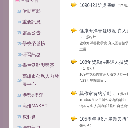
學校公告
1090421防災演練
（17 
活動剪影
重要訊息
健康海洋善愛環境-真人
處室公告
（1 張相片）
學校榮譽榜
健康海洋善愛環境-真人圖書館:
主講
研習訊息
108年獎勵借書達人抽
學生活動與競賽
（1 張相片）
108年獎勵借書達人抽獎活動一
高雄市公務人力發
4/23世界閱讀日...
展中心
與作家有約活動
（10 張相
港都e學院
107年4月18日與作家有約活動-
高雄MAKER
鴻基先生 人與海的對話--自然寫
教師會
105學年度6月畢業典禮
張相片）
法規訊息