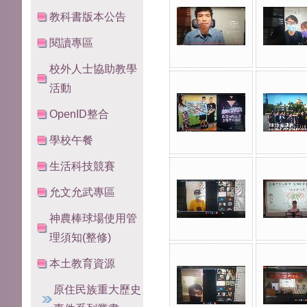
教科書版本公告
閱讀專區
校外人士協助教學
活動
OpenID整合
學校午餐
生活科技競賽
允文允武專區
神農棒球場使用管
理須知(整修)
本土教育資源
原住民族重大歷史