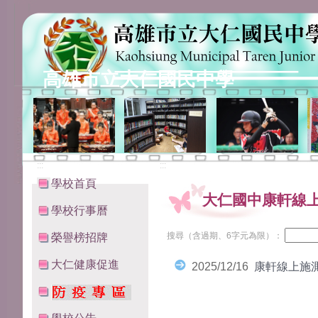
高雄市立大仁國民中學
:::
:::
學校首頁
大仁國中康軒線
學校行事曆
搜尋（含過期、6字元為限）：
榮譽榜招牌
大仁健康促進
2025/12/16
康軒線上施