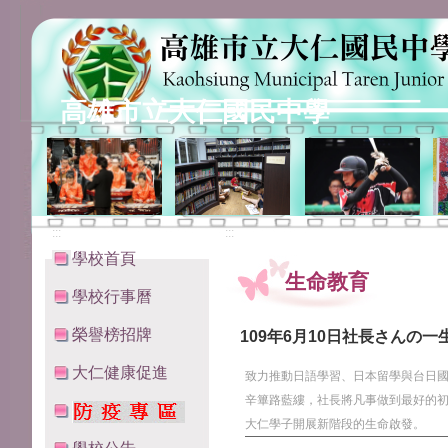
高雄市立大仁國民中學
:::
:::
學校首頁
生命教育
學校行事曆
榮譽榜招牌
109年6月10日社長さんの一
大仁健康促進
致力推動日語學習、日本留學與台日國
辛篳路藍縷，社長將凡事做到最好的初
大仁學子開展新階段的生命啟發。