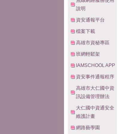
無線網路服務使用
說明
資安通報平台
檔案下載
高雄市資秘專區
班網輕鬆架
IAMSCHOOL APP
資安事件通報程序
高雄市大仁國中資
訊設備管理辦法
大仁國中資通安全
維護計畫
網路藝學園