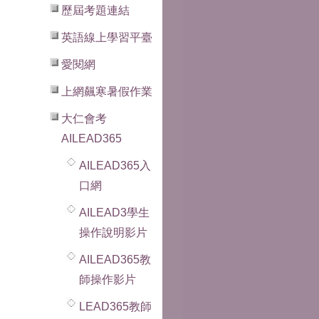
歷屆考題連結
英語線上學習平臺
愛閱網
上網飆寒暑假作業
大仁會考
AILEAD365
AILEAD365入
口網
AILEAD3學生
操作說明影片
AILEAD365教
師操作影片
LEAD365教師