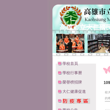
高雄市立大仁國
:::
:::
學校首頁
學校行事曆
榮譽榜招牌
1
大仁健康促進
校
的