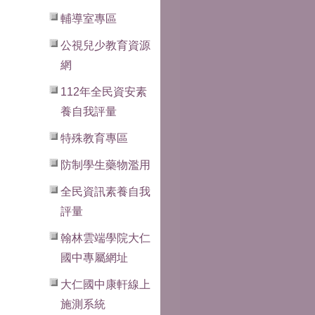
輔導室專區
公視兒少教育資源
網
112年全民資安素
養自我評量
特殊教育專區
防制學生藥物濫用
全民資訊素養自我
評量
翰林雲端學院大仁
國中專屬網址
大仁國中康軒線上
施測系統