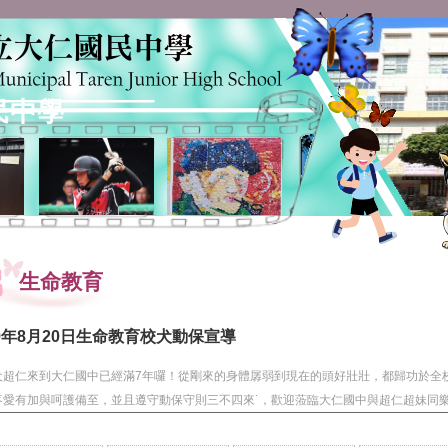
民中學
生命教育
09年8月20日生命教育校犬動保宣導
犬超仁來到大仁國中已經滿7年囉！從剛來的身體孱弱到現在的頭好壯壯，都歸功於全
疼愛有加與呵護備至，並且遵守動保守則三不四來˙，歡迎蒞臨大仁國中與超仁超妹同