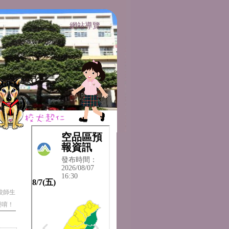
網站導覽
:::
:::
校師生
樂唷！