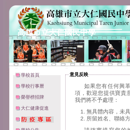
高雄市立大仁國民中學
:::
:::
意見反映
學校首頁
如果您有任何興
學校行事曆
項，歡迎您提供寶貴
榮譽榜招牌
我們將不予處理：
大仁健康促進
無具體內容，未
所留姓名、聯絡