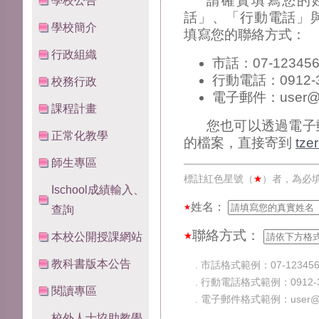
請確實填寫您的
學校公告
話」、「行動電話」
學校簡介
填寫您的聯絡方式：
行政組織
市話：07-123456
行動電話：0912-3
校務行政
電子郵件：user@aa
課程計畫
您也可以透過電子
正常化教學
的檔案，直接寄到
tze
師生專區
標註紅色星號（
）者，為必
★
Ischool成績輸入、
必填欄位
姓名：
★
查詢
聯絡方式：
必填欄位
★
本校公開授課網站
教科書版本公告
. 市話格式範例：07-123456
. 行動電話格式範例：0912-3
閱讀專區
. 電子郵件格式範例：user@aa
校外人士協助教學